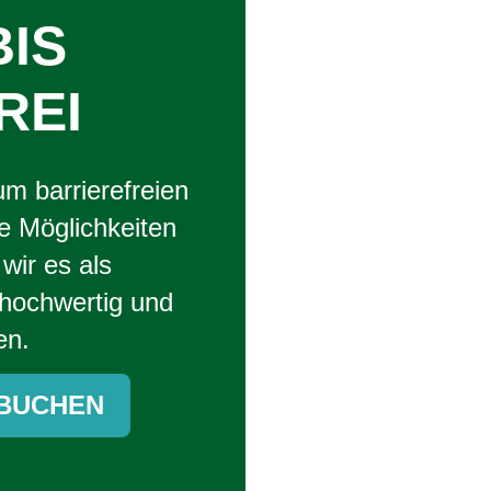
BIS
REI
m barrierefreien
e Möglichkeiten
wir es als
 hochwertig und
en.
 BUCHEN