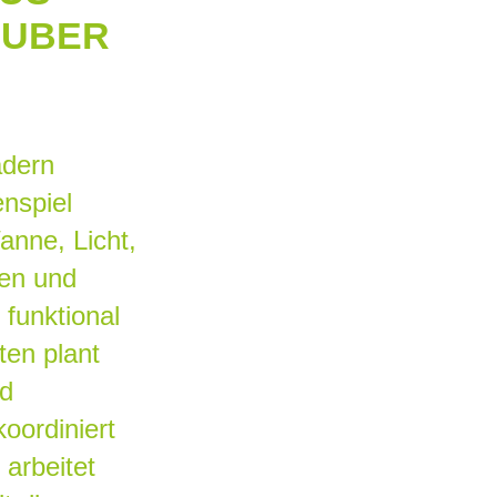
AUBER
ädern
nspiel
anne, Licht,
sen und
funktional
en plant
ad
koordiniert
 arbeitet