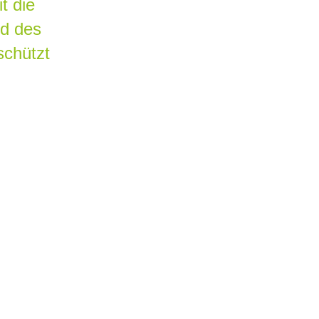
t die
d des
chützt
ung
für
,
erbäder.
r Hand
mit
und
ke.
it