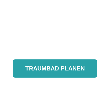
ept oder
bau
mit
nträchtigung
.
TRAUMBAD PLANEN