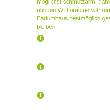
möglichst schmutzarm, dami
übrigen Wohnräume währen
Badumbaus bestmöglich ges
bleiben.
Individuelle Badplan
exklusive Wohlfühlbäder
Familienbäder und Mast
Komplettbad aus eine
Planung, Koordination 
Umsetzung aller Gewer
Wohlfühl- und
Wellnessausstattung
m