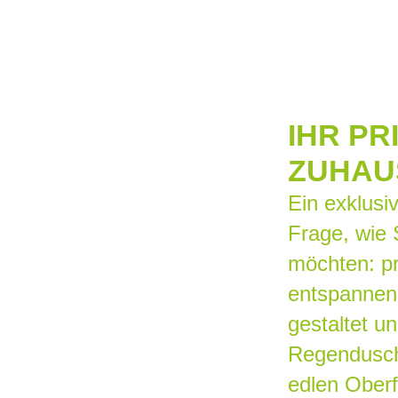
IHR PR
ZUHAU
Ein exklusi
Frage, wie 
möchten: p
entspannen
gestaltet un
Regendusch
edlen Ober