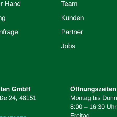
er Hand
Team
ng
Kunden
nfrage
Partner
Jobs
sten GmbH
Öffnungszeiten
aße 24, 48151
Montag bis Donn
8:00 – 16:30 Uhr
Freitag