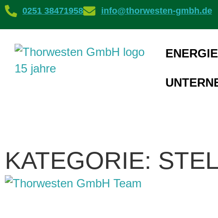
0251 38471958
info@thorwesten-gmbh.de
ENERGIE
UNTERN
KATEGORIE: STE